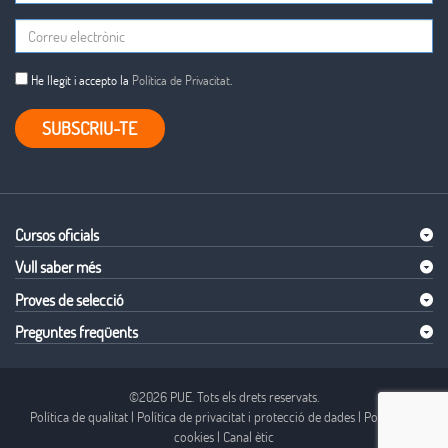
He llegit i accepto la
Política de Privacitat
.
SUBSCRIU-TE
Cursos oficials
Vull saber més
Proves de selecció
Preguntes freqüents
©2026 PUE. Tots els drets reservats.
Política de qualitat
|
Política de privacitat i protecció de dades
|
Política de
cookies
|
Canal ètic