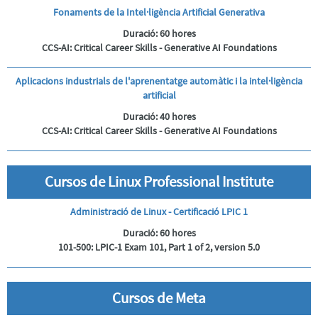
OFFICE
Fonaments de la Intel·ligència Artificial Generativa
PRÒXIMS
Duració:
60 hores
CURSOS
CCS-AI: Critical Career Skills - Generative AI Foundations
PUE
ALUMNI
Aplicacions industrials de l'aprenentatge automàtic i la intel·ligència
artificial
PROVES
DE
Duració:
40 hores
NIVELL
CCS-AI: Critical Career Skills - Generative AI Foundations
PREGUNTES
FREQÜENTS
ALTRES
Cursos de Linux Professional Institute
CURSOS
Administració de Linux - Certificació LPIC 1
Duració:
60 hores
101-500: LPIC-1 Exam 101, Part 1 of 2, version 5.0
Cursos de Meta