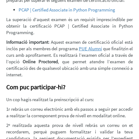
preparat per superar el següent examen de certificació oficial:
PCAP | Certified Associate in Python Programming
La superació d'aquest examen és un requisit imprescindible per
obtenir la certificació PCAP | Certified Associate in Python
Programming.
Informació important
: Aquest examen de certificació oficial està
inclòs per als membres del programa
PUE Alumni
que finalitzin el
curs amb aprofitament. Es realitzarà l’examen oficial a través de
l’opció
Online Proctored
, que permet atendre l’examen de
certificació des de qualsevol ubicació amb una simple connexió a
internet.
Com puc participar-hi?
Un cop hagis realitzat la preinscripció al curs:
1r rebràs un correu electrònic amb els passos a seguir per accedir
a realitzar la corresponent prova de nivell en modalitat online.
2º realitzada aquesta prova de nivell rebràs un correu on et
recordarem, perquè puguem formalitzar i validar la teva
candidatura, la següent documentació exigida per l'expedient