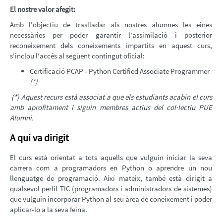
El nostre valor afegit:
Amb l'objectiu de traslladar als nostres alumnes les eines
necessàries per poder garantir l'assimilació i posterior
reconeixement dels coneixements impartits en aquest curs,
s'inclou l'accés al següent contingut oficial:
Certificació PCAP - Python Certified Associate Programmer
(*)
(*) A
quest recurs està associat a que els estudiants acabin el curs
amb aprofitament i siguin membres actius del col·lectiu PUE
Alumni.
A qui va dirigit
El curs està orientat a tots aquells que vulguin iniciar la seva
carrera com a programadors en Python o aprendre un nou
llenguatge de programació. Així mateix, també està dirigit a
qualsevol perfil TIC (programadors i administradors de sistemes)
que vulguin incorporar Python al seu àrea de coneixement i poder
aplicar-lo a la seva feina.