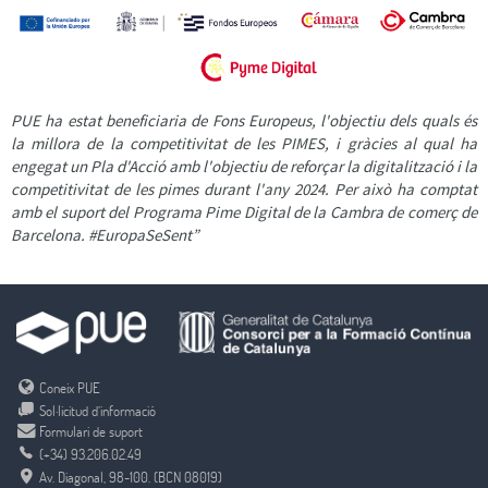
PUE ha estat beneficiaria de Fons Europeus, l'objectiu dels quals és
la millora de la competitivitat de les PIMES, i gràcies al qual ha
engegat un Pla d'Acció amb l'objectiu de reforçar la digitalització i la
competitivitat de les pimes durant l'any 2024. Per això ha comptat
amb el suport del Programa Pime Digital de la Cambra de comerç de
Barcelona. #EuropaSeSent”
Coneix PUE
Sol·licitud d’informació
Formulari de suport
(+34) 93.206.02.49
Av. Diagonal, 98-100. (BCN 08019)