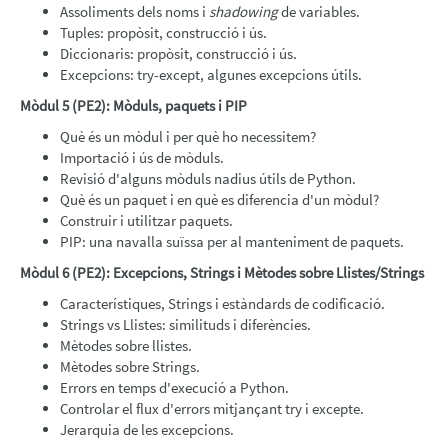
Assoliments dels noms i
shadowing
de variables.
Tuples: propòsit, construcció i ús.
Diccionaris: propòsit, construcció i ús.
Excepcions: try-except, algunes excepcions útils.
Mòdul 5 (PE2): Mòduls, paquets i PIP
Què és un mòdul i per què ho necessitem?
Importació i ús de mòduls.
Revisió d'alguns mòduls nadius útils de Python.
Què és un paquet i en què es diferencia d'un mòdul?
Construir i utilitzar paquets.
PIP: una navalla suïssa per al manteniment de paquets.
Mòdul 6 (PE2): Excepcions, Strings i Mètodes sobre Llistes/Strings
Característiques, Strings i estàndards de codificació.
Strings vs Llistes: similituds i diferències.
Mètodes sobre llistes.
Mètodes sobre Strings.
Errors en temps d'execució a Python.
Controlar el flux d'errors mitjançant try i excepte.
Jerarquia de les excepcions.