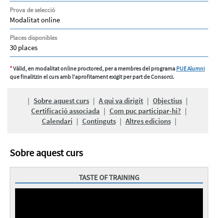
Prova de selecció
Modalitat online
Places disponibles
30 places
*
Vàlid, en modalitat online proctored, per a membres del programa
PUE Alumni
que finalitzin el curs amb l'aprofitament exigit per part de Consorci.
|
Sobre aquest curs
|
A qui va dirigit
|
Objectius
|
Certificació associada
|
Com puc participar-hi?
|
Calendari
|
Continguts
|
Altres edicions
|
Sobre aquest curs
TASTE OF TRAINING
PRESENTACIÓ
CURSOS