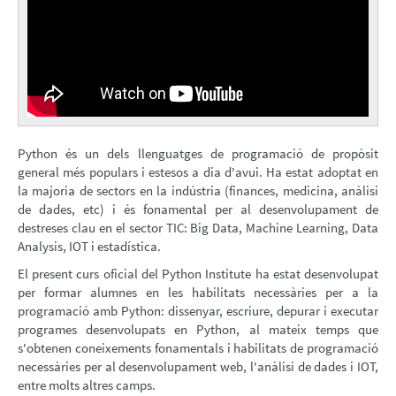
TÈCNICS
CURSOS
OFFICE
PRÒXIMS
CURSOS
PUE
ALUMNI
Python és un dels llenguatges de programació de propòsit
PROVES
general més populars i estesos a dia d'avui. Ha estat adoptat en
DE
la majoria de sectors en la indústria (finances, medicina, anàlisi
NIVELL
PREGUNTES
de dades, etc) i és fonamental per al desenvolupament de
FREQÜENTS
destreses clau en el sector TIC: Big Data, Machine Learning, Data
Analysis, IOT i estadística.
ALTRES
CURSOS
El present curs oficial del Python Institute ha estat desenvolupat
per formar alumnes en les habilitats necessàries per a la
programació amb Python: dissenyar, escriure, depurar i executar
programes desenvolupats en Python, al mateix temps que
s'obtenen coneixements fonamentals i habilitats de programació
necessàries per al desenvolupament web, l'anàlisi de dades i IOT,
entre molts altres camps.