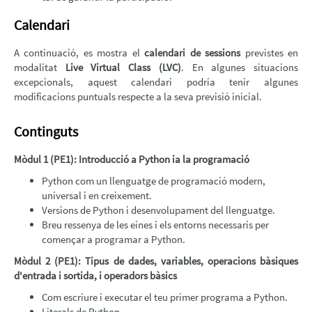
Calendari
A continuació, es mostra el
calendari de sessions
previstes en
modalitat
Live Virtual Class (LVC)
. En algunes situacions
excepcionals, aquest calendari podria tenir algunes
modificacions puntuals respecte a la seva previsió inicial.
Continguts
Mòdul 1 (PE1): Introducció a Python ia la programació
Python com un llenguatge de programació modern,
universal i en creixement.
Versions de Python i desenvolupament del llenguatge.
Breu ressenya de les eines i els entorns necessaris per
començar a programar a Python.
Mòdul 2 (PE1): Tipus de dades, variables, operacions bàsiques
d'entrada i sortida, i operadors bàsics
Com escriure i executar el teu primer programa a Python.
Literals de Python.