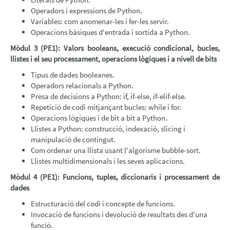
Operadors i expressions de Python.
Variables: com anomenar-les i fer-les servir.
Operacions bàsiques d'entrada i sortida a Python.
Mòdul 3 (PE1): Valors booleans, execució condicional, bucles,
llistes i el seu processament, operacions lògiques i a nivell de bits
Tipus de dades booleanes.
Operadors relacionals a Python.
Presa de decisions a Python: if, if-else, if-elif-else.
Repetició de codi mitjançant bucles: while i for.
Operacions lògiques i de bit a bit a Python.
Llistes a Python: construcció, indexació, slicing i
manipulació de contingut.
Com ordenar una llista usant l'algorisme bubble-sort.
Llistes multidimensionals i les seves aplicacions.
Mòdul 4 (PE1): Funcions, tuples, diccionaris i processament de
dades
Estructuració del codi i concepte de funcions.
Invocació de funcions i devolució de resultats des d'una
funció.