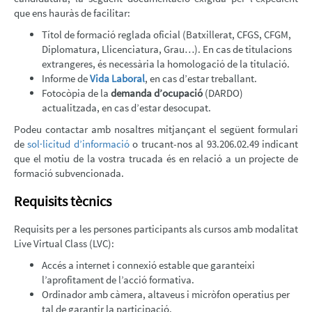
que ens hauràs de facilitar:
Títol de formació reglada oficial (Batxillerat, CFGS, CFGM,
Diplomatura, Llicenciatura, Grau…). En cas de titulacions
extrangeres, és necessària la homologació de la titulació.
Informe de
Vida Laboral
, en cas d’estar treballant.
Fotocòpia de la
demanda d’ocupació
(DARDO)
actualitzada, en cas d’estar desocupat.
Podeu contactar amb nosaltres mitjançant el següent formulari
de
sol·licitud d’informació
o trucant-nos al 93.206.02.49 indicant
que el motiu de la vostra trucada és en relació a un projecte de
formació subvencionada.
Requisits tècnics
Requisits per a les persones participants als cursos amb modalitat
Live Virtual Class (LVC):
Accés a internet i connexió estable que garanteixi
l’aprofitament de l’acció formativa.
Ordinador amb càmera, altaveus i micròfon operatius per
tal de garantir la participació.