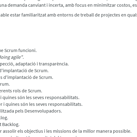
 una demanda canviant i incerta, amb focus en minimitzar costos, esf
able estar familiaritzat amb entorns de treball de projectes en qual
que Scrum funcioni.
oing agile"
.
pecció, adaptació i transparència.
d'implantació de Scrum.
sos d'implantació de Scrum.
crum.
ferents rols de Scrum.
 quines són les seves responsabilitats.
 i quines són les seves responsabilitats.
ealitzada pels Desenvolupadors.
klog.
t Backlog.
assolir els objectius i les missions de la millor manera possible.