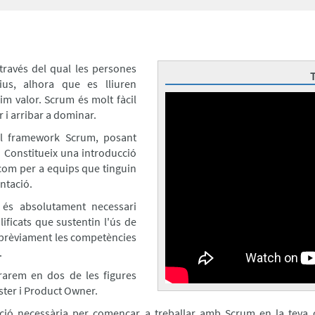
través del qual les persones
us, alhora que es lliuren
im valor. Scrum és molt fàcil
 i arribar a dominar.
el framework Scrum, posant
 Constitueix una introducció
com per a equips que tinguin
entació.
 és absolutament necessari
ficats que sustentin l'ús de
t prèviament les competències
.
trarem en dos de les figures
ter i Product Owner.
mació necessària per començar a treballar amb Scrum en la teva o