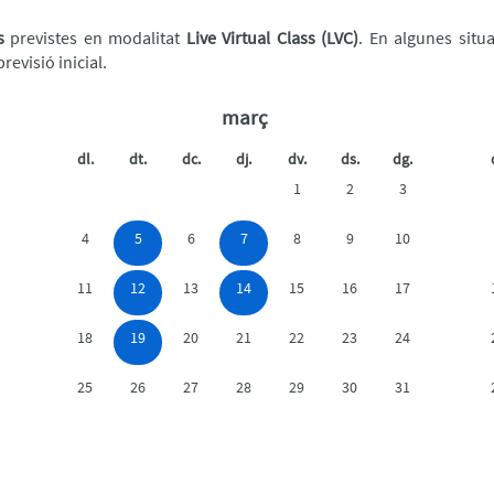
s
previstes en modalitat
Live Virtual Class (LVC)
. En algunes situ
evisió inicial.
març
dl.
dt.
dc.
dj.
dv.
ds.
dg.
1
2
3
4
5
6
7
8
9
10
11
12
13
14
15
16
17
18
19
20
21
22
23
24
25
26
27
28
29
30
31