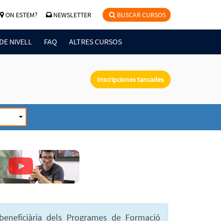
ON ESTEM?
NEWSLETTER
BUSCAR CURSOS
DE NIVELL
FAQ
ALTRES CURSOS
Inscripciones tancades
 beneficiària dels Programes de Formació