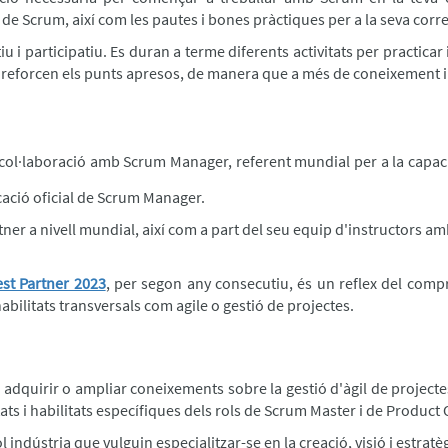
 de Scrum, així com les pautes i bones pràctiques per a la seva cor
u i participatiu. Es duran a terme diferents activitats per practicar 
 reforcen els punts apresos, de manera que a més de coneixement i t
ol·laboració amb Scrum Manager, referent mundial per a la capaci
icació oficial de Scrum Manager.
r a nivell mundial, així com a part del seu equip d'instructors amb 
st Partner 2023
, per segon any consecutiu, és un reflex del compr
habilitats transversals com agile o gestió de projectes.
n adquirir o ampliar coneixements sobre la gestió d'àgil de projectes
ats i habilitats específiques dels rols de Scrum Master i de Produc
 indústria que vulguin especialitzar-se en la creació, visió i estra