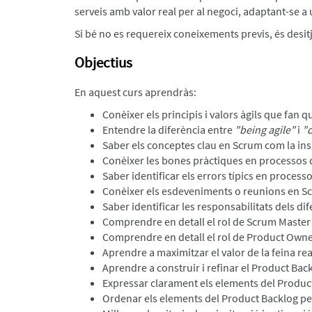
serveis amb valor real per al negoci, adaptant-se a
Si bé no es requereix coneixements previs, és desitj
Objectius
En aquest curs aprendràs:
Conèixer els principis i valors àgils que fan 
Entendre la diferència entre
"being agile"
i
"d
Saber els conceptes clau en Scrum com la ins
Conèixer les bones pràctiques en processos 
Saber identificar els errors típics en proces
Conèixer els esdeveniments o reunions en S
Saber identificar les responsabilitats dels di
Comprendre en detall el rol de Scrum Master i
Comprendre en detall el rol de Product Owner
Aprendre a maximitzar el valor de la feina r
Aprendre a construir i refinar el Product Bac
Expressar clarament els elements del Produc
Ordenar els elements del Product Backlog per 