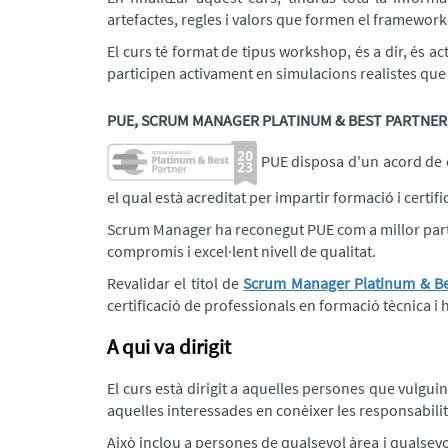
artefactes, regles i valors que formen el framework
El curs té format de tipus workshop, és a dir, és acti
participen activament en simulacions realistes que
PUE, SCRUM MANAGER PLATINUM & BEST PARTNER
PUE disposa d'un acord de c
el qual està acreditat per impartir formació i certif
Scrum Manager ha reconegut PUE com a millor partne
compromís i excel·lent nivell de qualitat.
Revalidar el títol de
Scrum Manager Platinum & Be
certificació de professionals en formació tècnica i 
A qui va dirigit
El curs està dirigit a aquelles persones que vulgui
aquelles interessades en conèixer les responsabilit
Això inclou a persones de qualsevol àrea i qualsevol