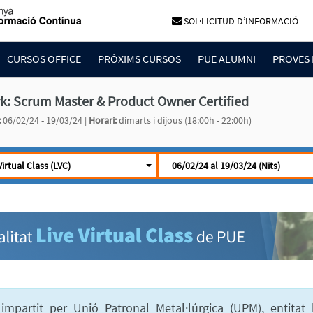
SOL·LICITUD D’INFORMACIÓ
CURSOS OFFICE
PRÒXIMS CURSOS
PUE ALUMNI
PROVES 
: Scrum Master & Product Owner Certified
:
06/02/24 - 19/03/24 |
Horari:
dimarts i dijous (18:00h - 22:00h)
Virtual Class (LVC)
06/02/24 al 19/03/24 (Nits)
impartit per Unió Patronal Metal·lúrgica (UPM), entitat