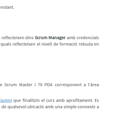
onstant.
 reflecteixen dins
Scrum Manager
amb credencials
s quals reflecteixen el nivell de formació rebuda en
de Scrum Master i 70 PDA corresponent a l'àrea
Alumni
que finalitzin el curs amb aprofitament. Es
es de qualsevol ubicació amb una simple connexió a