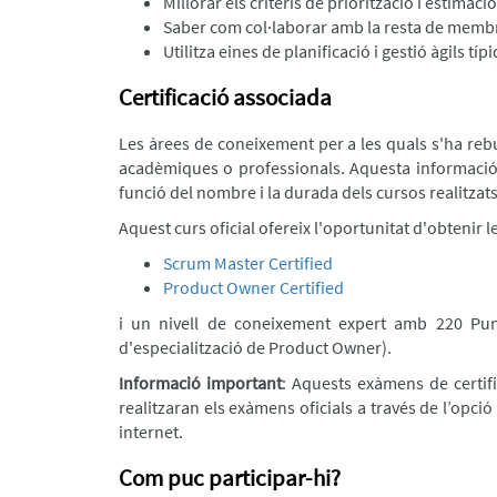
Millorar els criteris de priorització i estimac
Saber com col·laborar amb la resta de membres
Utilitza eines de planificació i gestió àgils t
Certificació associada
Les àrees de coneixement per a les quals s'ha reb
acadèmiques o professionals. Aquesta informac
funció del nombre i la durada dels cursos realitzats,
Aquest curs oficial ofereix l'oportunitat d'obtenir 
Scrum Master Certified
Product Owner Certified
i un nivell de coneixement expert amb 220 Pun
d'especialització de Product Owner).
Informació important
: Aquests exàmens de certif
realitzaran els exàmens oficials a través de l’opció
internet.
Com puc participar-hi?