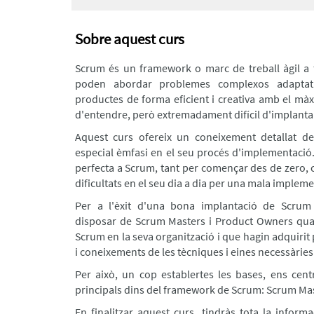
CURSOS
TÈCNICS
Sobre aquest curs
CURSOS
OFFICE
Scrum és un framework o marc de treball àgil a 
PRÒXIMS
poden abordar problemes complexos adaptati
CURSOS
productes de forma eficient i creativa amb el màx
PUE
d'entendre, però extremadament difícil d'implantar
ALUMNI
Aquest curs ofereix un coneixement detallat d
PROVES
especial èmfasi en el seu procés d'implementació.
DE
perfecta a Scrum, tant per començar des de zero, 
NIVELL
PREGUNTES
dificultats en el seu dia a dia per una mala implem
FREQÜENTS
Per a l'èxit d'una bona implantació de Scrum
ALTRES
disposar de Scrum Masters i Product Owners quali
CURSOS
Scrum en la seva organització i que hagin adquiri
i coneixements de les tècniques i eines necessàries
Per això, un cop establertes les bases, ens cen
principals dins del framework de Scrum: Scrum Mas
En finalitzar aquest curs, tindràs tota la infor