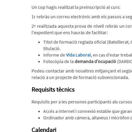
Un cop hagis realitzat la preinscripció al curs:
1r rebràs un correu electrònic amb els passos a segu
2º realitzada aquesta prova de nivell rebràs un c
l'expedient que ens hauràs de facilitar:
Títol de formació reglada oficial (Batxillera
titulació.
Informe de
Vida Laboral
, en cas d’estar treba
Fotocòpia de la
demanda d’ocupació
(DARDO)
Podeu contactar amb nosaltres mitjançant el segü
relació a un projecte de formació subvencionada.
Requisits tècnics
Requisits per a les persones participants als cursos
Accés a internet i connexió estable que garant
Ordinador amb càmera, altaveus i micròfon ope
Calendari