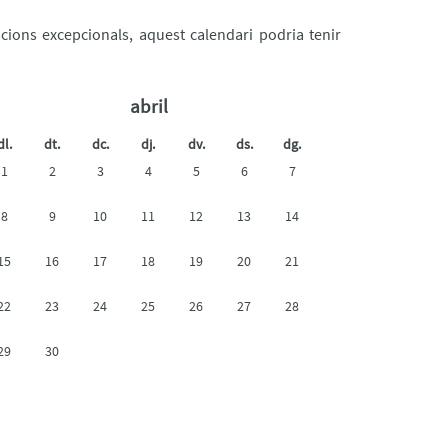
acions excepcionals, aquest calendari podria tenir
abril
dl.
dt.
dc.
dj.
dv.
ds.
dg.
1
2
3
4
5
6
7
8
9
10
11
12
13
14
15
16
17
18
19
20
21
22
23
24
25
26
27
28
29
30