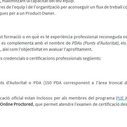
ió, maximitzant la capacitat del teu equip.
 de l'equip i de l'organització per aconseguir un flux de treball c
ípiques per a un Product Owner.
ut formació o en què es té experiència professional reconeguda es
ió es complementa amb el nombre de
PDAs (Punts d'Autoritat)
, el
 així com l'objectivitat en avaluar l'aprofitament.
les credencials o certificacions professionals següents:
ts d'Autoritat o PDA (150 PDA corresponent a l'àrea troncal 
icació oficial estan inclosos per als membres del programa
PUE 
Online Proctored
, que permet atendre l’examen de certificació d