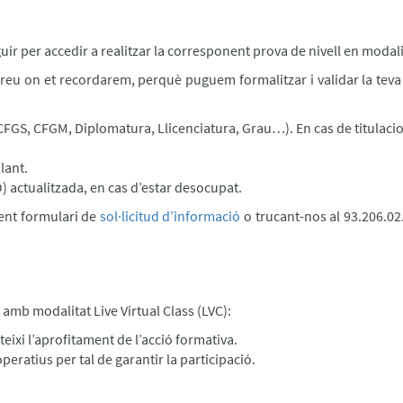
ir per accedir a realitzar la corresponent prova de nivell en modali
orreu on et recordarem, perquè puguem formalitzar i validar la tev
t, CFGS, CFGM, Diplomatura, Llicenciatura, Grau…). En cas de titulac
llant.
 actualitzada, en cas d’estar desocupat.
ent formulari de
sol·licitud d’informació
o trucant-nos al 93.206.02.
 amb modalitat Live Virtual Class (LVC):
eixi l’aprofitament de l’acció formativa.
ratius per tal de garantir la participació.