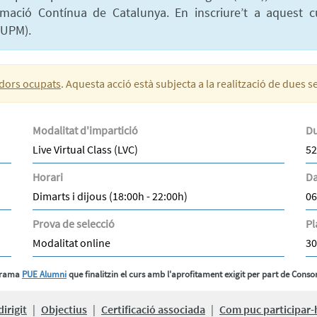
mació Contínua de Catalunya. En inscriure’t a aquest c
(UPM).
adors ocupats
. Aquesta acció està subjecta a la realització de dues 
Modalitat d'impartició
Du
Live Virtual Class (LVC)
52
Horari
Da
Dimarts i dijous (18:00h - 22:00h)
06
Prova de selecció
Pl
Modalitat online
30
ograma
PUE Alumni
que finalitzin el curs amb l'aprofitament exigit per part de Consor
dirigit
|
Objectius
|
Certificació associada
|
Com puc participar-