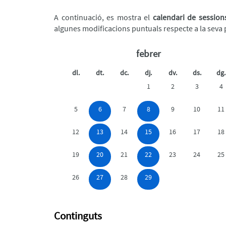
A continuació, es mostra el
calendari de session
algunes modificacions puntuals respecte a la seva pr
febrer
dl.
dt.
dc.
dj.
dv.
ds.
dg.
1
2
3
4
5
6
7
8
9
10
11
12
13
14
15
16
17
18
19
20
21
22
23
24
25
26
27
28
29
Continguts