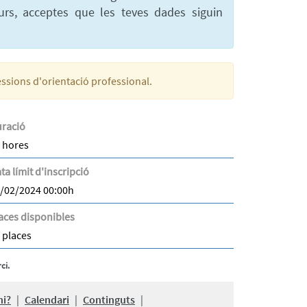
urs, acceptes que les teves dades siguin
sessions d'orientació professional.
ració
 hores
ta límit d'inscripció
/02/2024 00:00h
aces disponibles
 places
ci.
hi?
|
Calendari
|
Continguts
|