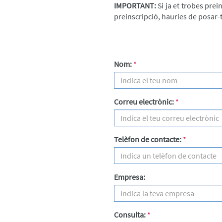
IMPORTANT:
Si ja et trobes prei
preinscripció, hauries de posar-
Nom:
*
PRESENTACIÓ
CURSOS
TÈCNICS
Correu electrònic:
*
CURSOS
OFFICE
Telèfon de contacte:
*
PRÒXIMS
CURSOS
PUE
ALUMNI
Empresa:
PROVES
DE
NIVELL
Consulta:
*
PREGUNTES