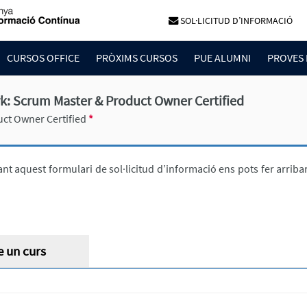
SOL·LICITUD D’INFORMACIÓ
CURSOS OFFICE
PRÒXIMS CURSOS
PUE ALUMNI
PROVES 
: Scrum Master & Product Owner Certified
ct Owner Certified
*
nt aquest formulari de sol·licitud d’informació ens pots fer arrib
e un curs