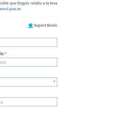
dubte que tinguis relatiu a la teva
sorci.pue.es
Suport tècnic
ic:
*