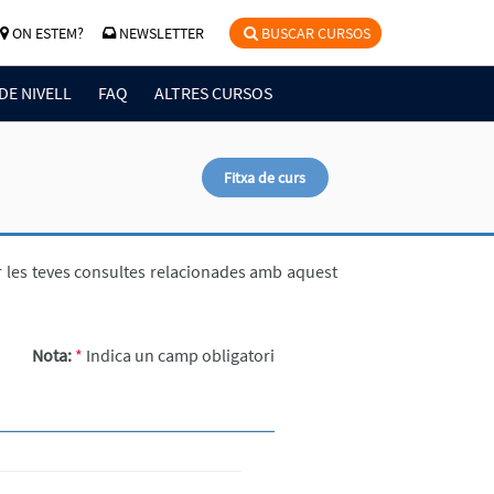
ON ESTEM?
NEWSLETTER
BUSCAR CURSOS
DE NIVELL
FAQ
ALTRES CURSOS
Fitxa de curs
ar les teves consultes relacionades amb aquest
Nota:
*
Indica un camp obligatori