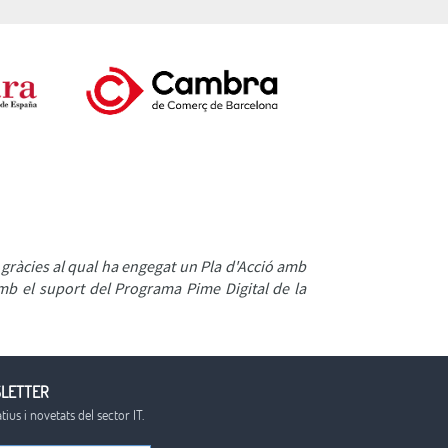
i gràcies al qual ha engegat un Pla d'Acció amb
 amb el suport del Programa Pime Digital de la
SLETTER
ius i novetats del sector IT.