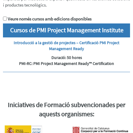
i productes tecnològics.
Veure només cursos amb edicions disponibles
PRESENTACIÓ
Cursos de PMI Project Management Institute
CURSOS
Introducció a la gestió de projectes – Certificació PMI Project
TÈCNICS
Management Ready
CURSOS
Duració:
50 hores
OFFICE
PMI-RC: PMI Project Management Ready™ Certification
PRÒXIMS
CURSOS
PUE
ALUMNI
PROVES
Iniciatives de Formació subvencionades per
DE
NIVELL
aquests organismes:
PREGUNTES
FREQÜENTS
ALTRES