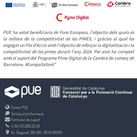
PUE ha estat beneficiaria de Fons Europeus, l'objectiu dels quals és
la millora de la competitivitat de les PIMES, i gràcies al qual ha
engegat un Pla d'Acció amb l'objectiu de reforçar la digitalització i la
competitivitat de les pimes durant l'any 2024. Per això ha comptat
amb el suport del Programa Pime Digital de la Cambra de comerç de
Barcelona. #EuropaSeSent”
Coneix PUE
Sol·licitud d’informació
Formulari de suport
(+34) 93.206.02.49
Av. Diagonal, 98-100. (BCN 08019)